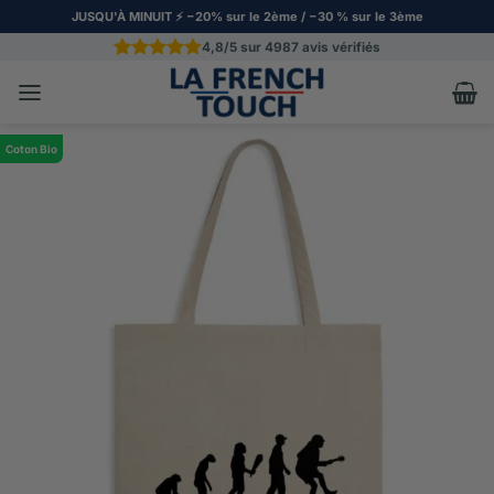
JUSQU'À MINUIT ⚡️ −20% sur le 2ème / −30 % sur le 3ème
Passer
4,8/5 sur 4987 avis vérifiés
au
Noté
4987
4.848205
contenu
sur 5 basé
sur
notations
client
Coton Bio