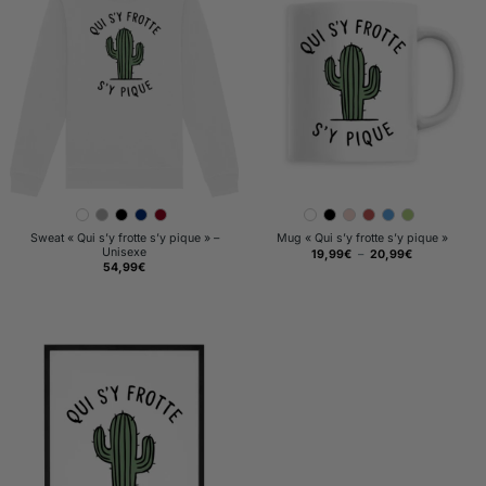
Sweat « Qui s’y frotte s’y pique » –
Mug « Qui s’y frotte s’y pique »
Unisexe
Plage
19,99
€
–
20,99
€
de
54,99
€
prix :
19,99€
à
20,99€