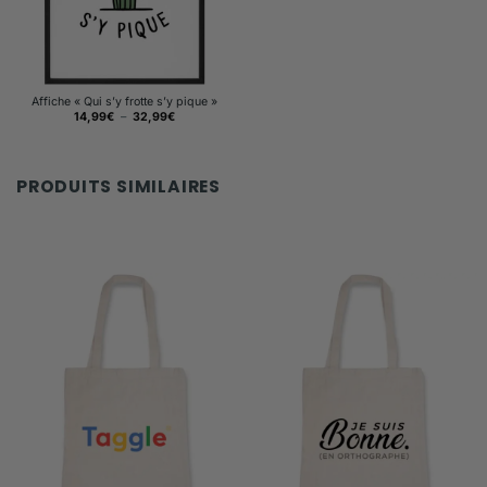
Affiche « Qui s’y frotte s’y pique »
Plage
14,99
€
–
32,99
€
de
prix :
14,99€
à
32,99€
PRODUITS SIMILAIRES