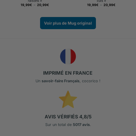
raisons »
culs »
Plage
Plage
19,99
€
–
20,99
€
19,99
€
–
20,99
€
de
de
prix :
prix :
19,99€
19,99€
à
à
20,99€
20,99€
Voir plus de Mug original
IMPRIMÉ EN FRANCE
Un
savoir-faire Français
, cocorico !
AVIS VÉRIFIÉS 4,8/5
Sur un total de
5017 avis
.