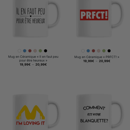
Mug en Céramique « Il en faut peu
Mug en Céramique « PRFCT! »
pour être heureux »
Plage
19,99
€
–
20,99
€
de
Plage
19,99
€
–
20,99
€
prix :
de
19,99€
prix :
à
19,99€
20,99€
à
20,99€