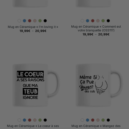
Mug en Céramique « Comment est
Mug en Céramique « I’m loving it »
votre blanquette (OSS117)
Plage
19,99
€
–
20,99
€
de
Plage
19,99
€
–
20,99
€
prix :
de
19,99€
prix :
à
19,99€
20,99€
à
20,99€
Mug en Céramique « Le coeur à ses
Mug en Céramique « Mangez des