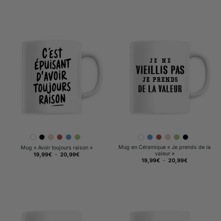
Mug en Céramique « Je prends de la
Mug « Avoir toujours raison »
valeur »
Plage
19,99
€
–
20,99
€
de
Plage
19,99
€
–
20,99
€
prix :
de
19,99€
prix :
à
19,99€
20,99€
à
20,99€