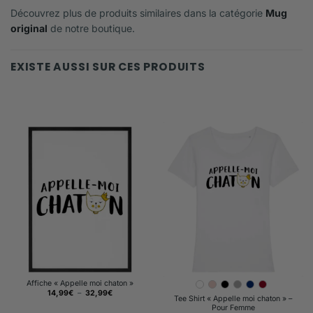
Découvrez plus de produits similaires dans la catégorie
Mug
original
de notre boutique.
EXISTE AUSSI SUR CES PRODUITS
Affiche « Appelle moi chaton »
Plage
14,99
€
–
32,99
€
Tee Shirt « Appelle moi chaton » –
de
prix :
Pour Femme