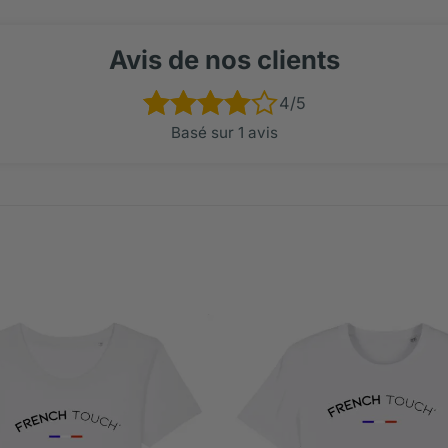
Avis de nos clients
4/5
Basé sur 1 avis
Noté
1
4.00
sur
5 basé
sur
notation
client