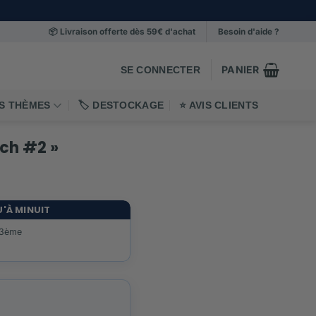
📦 Livraison offerte dès 59€ d'achat
Besoin d'aide ?
PANIER
SE CONNECTER
OS THÈMES
🏷️ DESTOCKAGE
⭐️ AVIS CLIENTS
ch #2 »
tation client
U'À MINUIT
 3ème