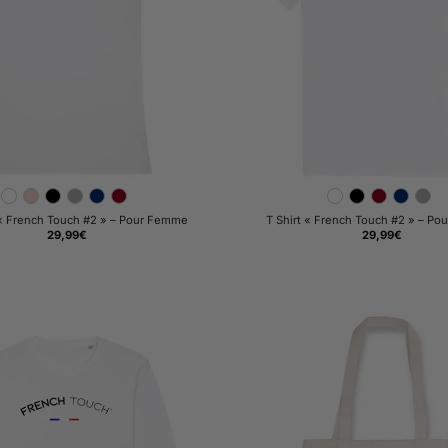
 « French Touch #2 » – Pour Femme
T Shirt « French Touch #2 » – P
29,99
€
29,99
€