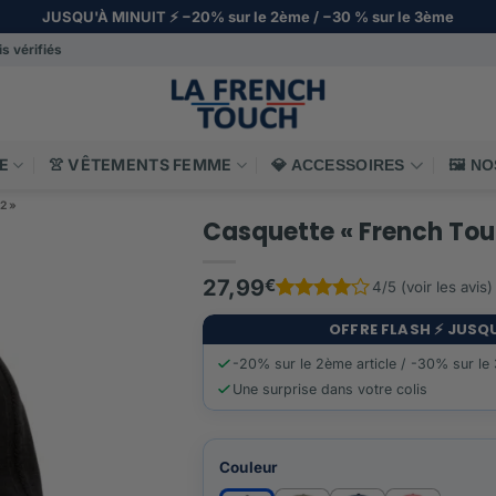
JUSQU'À MINUIT ⚡️ −20% sur le 2ème / −30 % sur le 3ème
s vérifiés
E
👚 VÊTEMENTS FEMME
💎 ACCESSOIRES
🖼️ N
2 »
Casquette « French Tou
27,99
€
4/5 (voir les avis)
Noté
1
4
sur 5 basé sur
no
OFFRE FLASH ⚡️ JUSQ
-20% sur le 2ème article / -30% sur le
Une surprise dans votre colis
Couleur