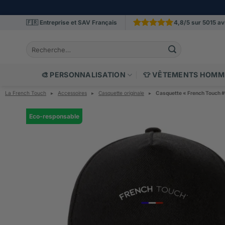
Passer
🇫🇷 Entreprise et SAV Français
4,8/5 sur 5015 avi
au
Noté
5015
4.848255
contenu
Recherche
sur 5 basé
sur
pour :
notations
client
🎨 PERSONNALISATION
👕 VÊTEMENTS HOMM
La French Touch
▸
Accessoires
▸
Casquette originale
▸
Casquette « French Touch #
Eco-responsable