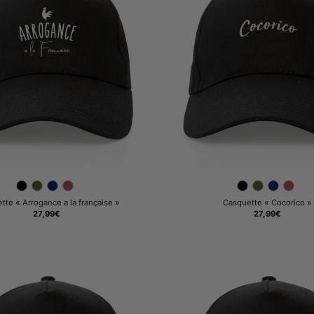
te « Arrogance a la française »
Casquette « Cocorico »
27,99
€
27,99
€