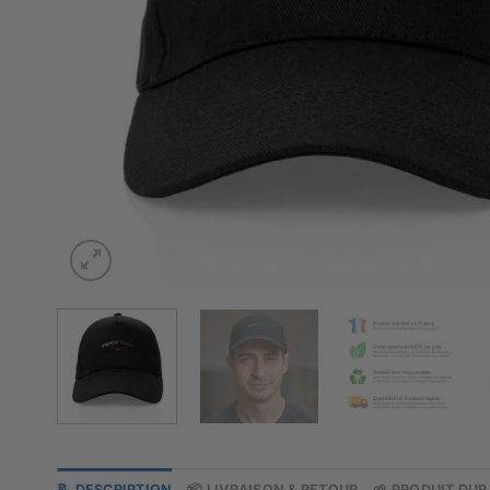
📝 DESCRIPTION
📦 LIVRAISON & RETOUR
🌱 PRODUIT DU