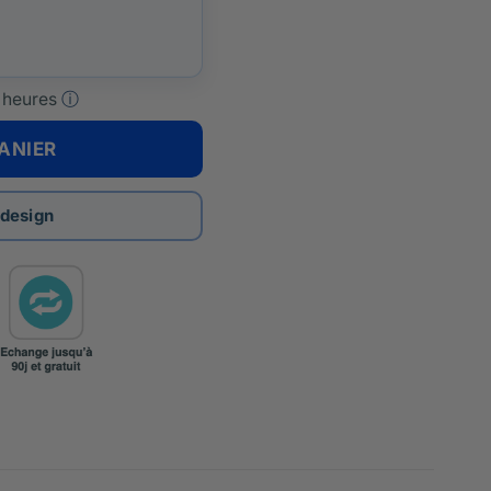
 heures
ⓘ
ANIER
 design