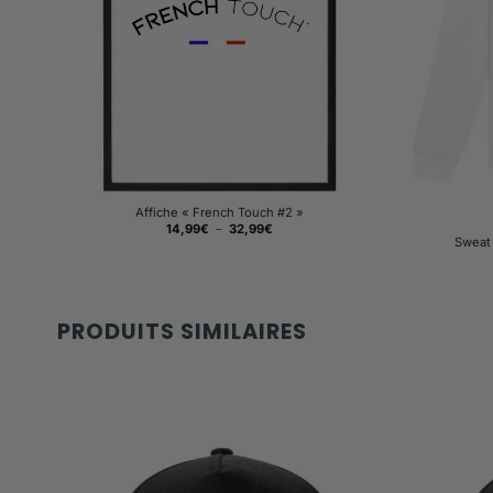
Affiche « French Touch #2 »
Plage
14,99
€
–
32,99
€
de
Sweat 
prix :
14,99€
à
32,99€
PRODUITS SIMILAIRES