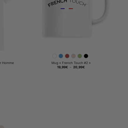
our Homme
Mug « French Touch #2 »
Plage
19,99
€
–
20,99
€
de
prix :
19,99€
à
20,99€