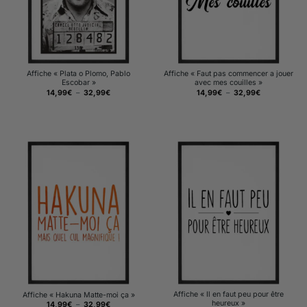
Affiche « Plata o Plomo, Pablo
Affiche « Faut pas commencer a jouer
Escobar »
avec mes couilles »
Plage
Plage
14,99
€
–
32,99
€
14,99
€
–
32,99
€
de
de
prix :
prix :
14,99€
14,99€
à
à
32,99€
32,99€
Affiche « Il en faut peu pour être
Affiche « Hakuna Matte-moi ça »
heureux »
Plage
14,99
€
–
32,99
€