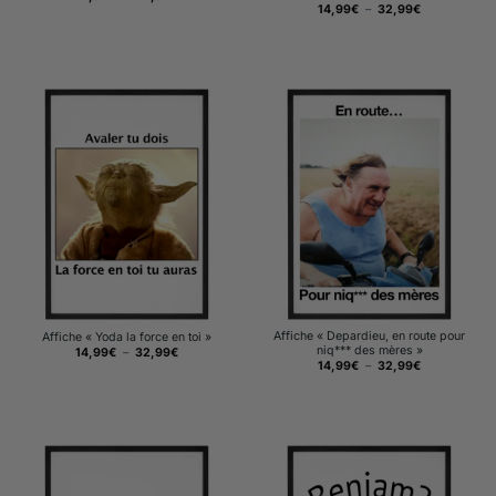
de
Plage
14,99
€
–
32,99
€
prix :
de
14,99€
prix :
à
14,99€
32,99€
à
32,99€
Affiche « Depardieu, en route pour
Affiche « Yoda la force en toi »
niq*** des mères »
Plage
14,99
€
–
32,99
€
de
Plage
14,99
€
–
32,99
€
prix :
de
14,99€
prix :
à
14,99€
32,99€
à
32,99€