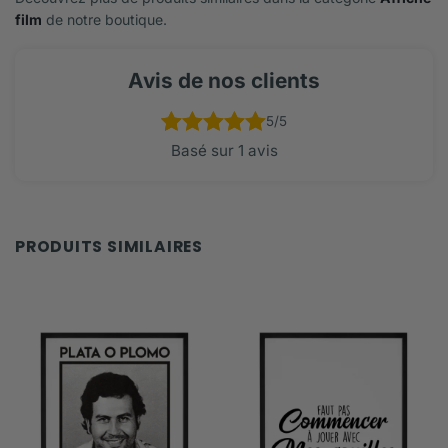
film
de notre boutique.
Avis de nos clients
5/5
Basé sur 1 avis
Noté
1
5.00
sur 5 basé
sur
notation
client
PRODUITS SIMILAIRES