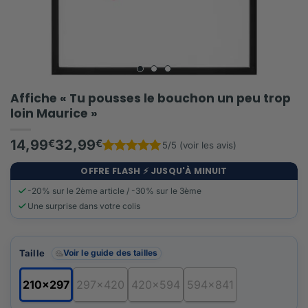
Affiche « Tu pousses le bouchon un peu trop
loin Maurice »
14,99
€
32,99
€
5/5 (voir les avis)
Noté
1
5
sur 5 basé sur
notation client
OFFRE FLASH ⚡️ JUSQU'À MINUIT
-20% sur le 2ème article / -30% sur le 3ème
Une surprise dans votre colis
Taille
Voir le guide des tailles
210x297
297x420
420x594
594x841