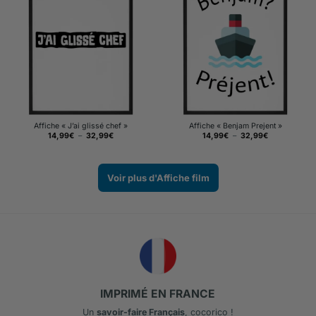
Affiche « J’ai glissé chef »
Affiche « Benjam Prejent »
Plage
Plage
14,99
€
–
32,99
€
14,99
€
–
32,99
€
de
de
prix :
prix :
14,99€
14,99€
à
à
32,99€
32,99€
Voir plus d'Affiche film
IMPRIMÉ EN FRANCE
Un
savoir-faire Français
, cocorico !