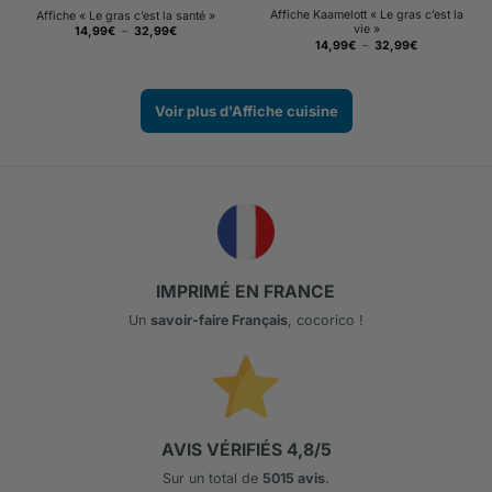
Affiche Kaamelott « Le gras c’est la
Affiche « Le gras c’est la santé »
vie »
Plage
14,99
€
–
32,99
€
de
Plage
14,99
€
–
32,99
€
prix :
de
14,99€
prix :
à
14,99€
32,99€
à
32,99€
Voir plus d'Affiche cuisine
IMPRIMÉ EN FRANCE
Un
savoir-faire Français
, cocorico !
AVIS VÉRIFIÉS 4,8/5
Sur un total de
5015 avis
.