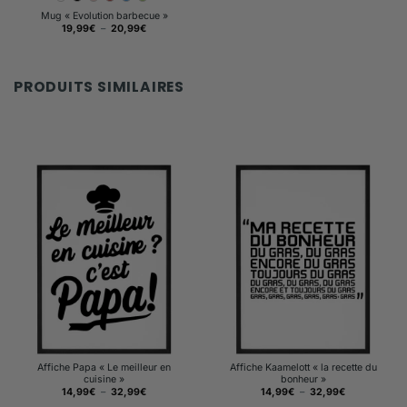
Mug « Evolution barbecue »
Plage
19,99
€
–
20,99
€
de
prix :
19,99€
à
20,99€
PRODUITS SIMILAIRES
Affiche Papa « Le meilleur en
Affiche Kaamelott « la recette du
cuisine »
bonheur »
Plage
Plage
14,99
€
–
32,99
€
14,99
€
–
32,99
€
de
de