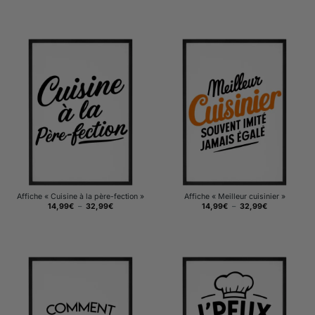
prix :
prix :
14,99€
14,99€
à
à
32,99€
32,99€
Affiche « Cuisine à la père-fection »
Affiche « Meilleur cuisinier »
Plage
Plage
14,99
€
–
32,99
€
14,99
€
–
32,99
€
de
de
prix :
prix :
14,99€
14,99€
à
à
32,99€
32,99€