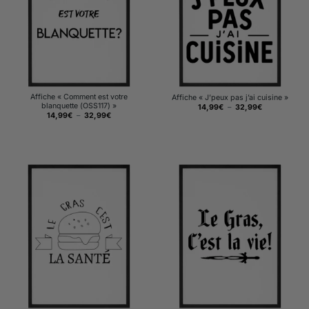
Affiche « Comment est votre
Affiche « J’peux pas j’ai cuisine »
blanquette (OSS117) »
Plage
14,99
€
–
32,99
€
de
Plage
14,99
€
–
32,99
€
prix :
de
14,99€
prix :
à
14,99€
32,99€
à
32,99€